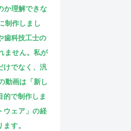
のか理解できな
に制作しまし
や歯科技工士の
れません。私が
だけでなく、汎
この動画は「新し
目的で制作しま
トウェア」の経
ります。