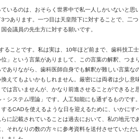
っているのは、おそらく世界中で私一人しかいないと思
て3つあります。一つ目は天皇陛下に対することで、二つ
、国会議員の先生方に対する願いです。
することです。私は実は、10年ほど前まで、歯科技工
心位」という言葉がありまして、この言葉の解釈、つま
るでありながら、歯科医師自身でも解釈が難しい言葉な
い換えてもよいかもしれません。厳密には両者は少し意
までは言いませんが、かなり前進させることができると
ル・システム理論」です。人工知能にも通ずるものです
トするCADを使えるような日を迎えるために、いかにす
れらに記載されていることは過去において、私の地元で
に、それなりの数の方々に参考資料を送付させていただ
集しました。