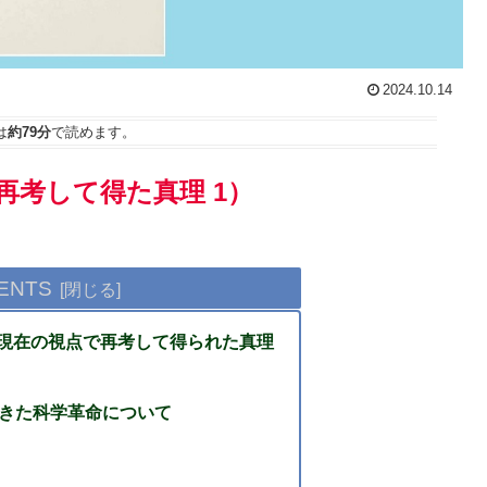
2024.10.14
は
約79分
で読めます。
考して得た真理 1）
ENTS
現在の視点で再考して得られた真理
起きた科学革命について