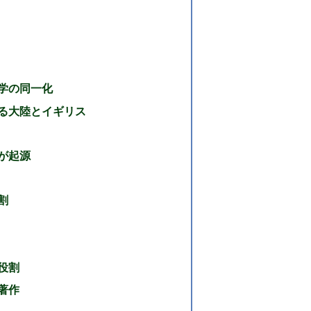
学の同一化
る大陸とイギリス
が起源
割
役割
著作