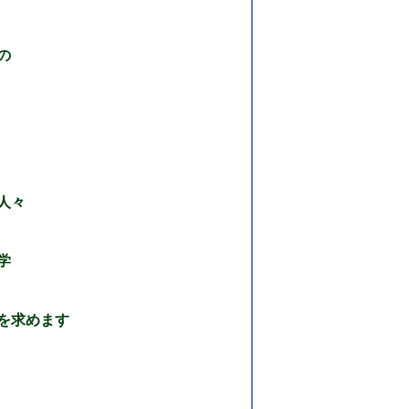
の
人々
学
を求めます