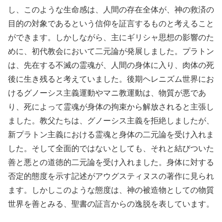
し、このような生命感は、人間の存在全体が、神の救済の
目的の対象であるという信仰を証言するものと考えること
ができます。しかしながら、主にギリシャ思想の影響のた
めに、初代教会において二元論が発展しました。プラトン
は、先在する不滅の霊魂が、人間の身体に入り、肉体の死
後に生き残ると考えていました。後期ヘレニズム世界にお
けるグノーシス主義運動やマニ教運動は、物質が悪であ
り、死によって霊魂が身体の拘束から解放されると主張し
ました。教父たちは、グノーシス主義を拒絶しましたが、
新プラトン主義における霊魂と身体の二元論を受け入れま
した。そして全面的ではないとしても、それと結びついた
善と悪との道徳的二元論を受け入れました。身体に対する
否定的態度を示す記述がアウグスティヌスの著作に見られ
ます。しかしこのような態度は、神の被造物としての物質
世界を善とみる、聖書の証言からの逸脱を表しています。