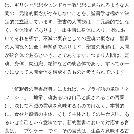
は、ギリシャ思想やヒンドゥー教思想に見られるような人
間の二元論的概念が存在しないことを、聖書学は極めて決
定的に立証しています。聖書の人間観は、二元論的ではな
く、全体論的であります。出生時に身体に入り、 死にお
いてそれを残す、不滅の実在としての霊魂の概念は、聖書
の人間観とは全く無関係であります。聖書の見解は、人間
が統合体であるということであります。つまり人間は、霊
魂、身体、肉組織、精神などの統合体であり、すべてが一
つになって人間全体を構成するものと考えられています。
『解釈者の聖書辞典』によれば、ヘブライ語の単語「ネ
フェシュ」、通常、魂あるいは自己と訳されるこの言葉
は、決して不滅の霊魂を意味するものではなく、本質的
に、食欲と感情の主体、そして主体としての生命原理、あ
るいは自己という意味です。新約聖書において対応する言
葉は、「プシケー」です。その言葉は、生命を意味する古