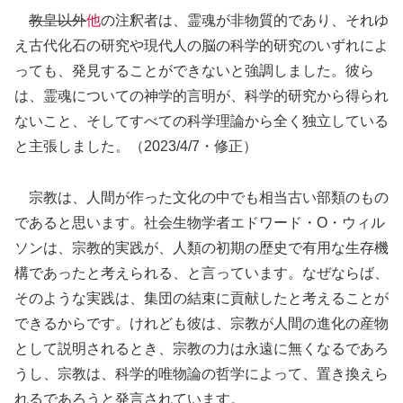
教皇以外
他
の注釈者は、霊魂が非物質的であり、それゆ
え古代化石の研究や現代人の脳の科学的研究のいずれによ
っても、発見することができないと強調しました。彼ら
は、霊魂についての神学的言明が、科学的研究から得られ
ないこと、そしてすべての科学理論から全く独立している
と主張しました。（2023/4/7・修正）
宗教は、人間が作った文化の中でも相当古い部類のもの
であると思います。社会生物学者エドワード・O・ウィル
ソンは、宗教的実践が、人類の初期の歴史で有用な生存機
構であったと考えられる、と言っています。なぜならば、
そのような実践は、集団の結束に貢献したと考えることが
できるからです。けれども彼は、宗教が人間の進化の産物
として説明されるとき、宗教の力は永遠に無くなるであろ
うし、宗教は、科学的唯物論の哲学によって、置き換えら
れるであろうと発言されています。