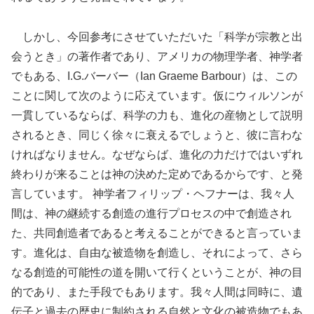
しかし、今回参考にさせていただいた「科学が宗教と出
会うとき」の著作者であり、アメリカの物理学者、神学者
でもある、I.G.バーバー（Ian Graeme Barbour）は、この
ことに関して次のように応えています。仮にウィルソンが
一貫しているならば、科学の力も、進化の産物として説明
されるとき、同じく徐々に衰えるでしょうと、彼に言わな
ければなりません。なぜならば、進化の力だけではいずれ
終わりが来ることは神の決めた定めであるからです、と発
言しています。 神学者フィリップ・ヘフナーは、我々人
間は、神の継続する創造の進行プロセスの中で創造され
た、共同創造者であると考えることができると言っていま
す。進化は、自由な被造物を創造し、それによって、さら
なる創造的可能性の道を開いて行くということが、神の目
的であり、また手段でもあります。我々人間は同時に、遺
伝子と過去の歴史に制約される自然と文化の被造物でもあ