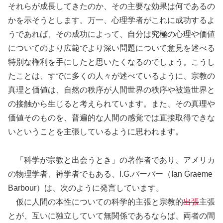
それらが成長してきたのか、その主要な効果は何であるの
かを示そうとします。万一、心理学者がこれに成功するよ
うであれば、その成功によって、自分は究極の心理や価値
についてのより広範でより深い問題について意見を述べる
特別な権利を手にしたと思いたくなるのでしょう。こうし
たことは、すでに多くの人々が述べているように、宗教の
真理と価値は、自然の秩序が人間世界の秩序や被造世界と
の接触から生じると考えられています。また、その真理や
価値そのものを、普遍的な人間の感覚では直接取得できな
いということを主張しているように思われます。
「科学が宗教と出会うとき」の著作者であり、アメリカ
の物理学者、神学者でもある、I.G.バーバー（Ian Graeme
Barbour）は、次のように発言しています。
仮に人間の本性についての科学的主張と宗教的
出張
主張
とが、互いに独立していて無関係であるならば、両者の間